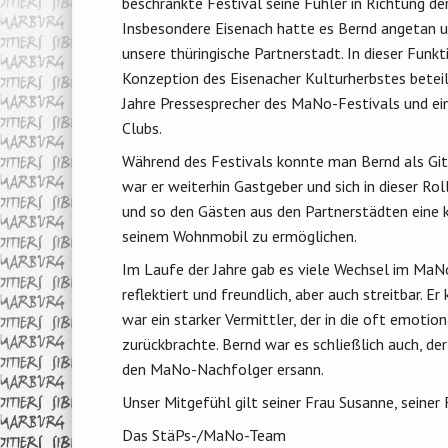
beschränkte Festival seine Fühler in Richtung d
Insbesondere Eisenach hatte es Bernd angetan 
unsere thüringische Partnerstadt. In dieser Funk
Konzeption des Eisenacher Kulturherbstes beteili
Jahre Pressesprecher des MaNo-Festivals und ei
Clubs.
Während des Festivals konnte man Bernd als Gita
war er weiterhin Gastgeber und sich in dieser R
und so den Gästen aus den Partnerstädten eine 
seinem Wohnmobil zu ermöglichen.
Im Laufe der Jahre gab es viele Wechsel im MaNo
reflektiert und freundlich, aber auch streitbar.
war ein starker Vermittler, der in die oft emotio
zurückbrachte. Bernd war es schließlich auch, d
den MaNo-Nachfolger ersann.
Unser Mitgefühl gilt seiner Frau Susanne, seiner
Das StäPs-/MaNo-Team