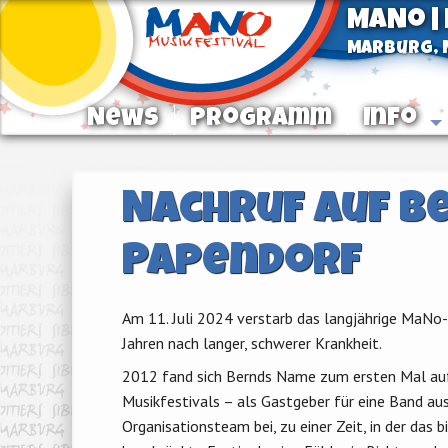
MaNo |
Marburg, N
News
Programm
Info
Nachruf auf B
Papendorf
Am 11. Juli 2024 verstarb das langjährige MaN
Jahren nach langer, schwerer Krankheit.
2012 fand sich Bernds Name zum ersten Mal a
Musikfestivals – als Gastgeber für eine Band a
Organisationsteam bei, zu einer Zeit, in der das