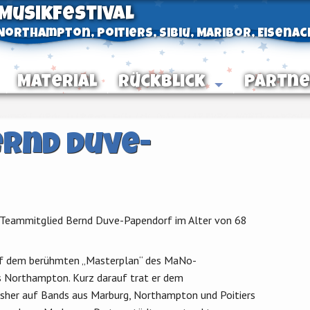
 Musikfestival
orthampton, Poitiers, Sibiu, Maribor, Eisenac
Material
Rückblick
Partne
ernd Duve-
o-Teammitglied Bernd Duve-Papendorf im Alter von 68
uf dem berühmten „Masterplan“ des MaNo-
us Northampton. Kurz darauf trat er dem
 bisher auf Bands aus Marburg, Northampton und Poitiers