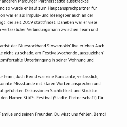
er anderen Marburger Partnerstädte ausstreckte.
und so wurde er bald zum Hauptansprechpartner für
tion war er als Impuls- und Ideengeber auch an der
gt, der seit 2019 stattfindet. Daneben war er viele
n verlässlicher Verbindungsmann zwischen Team und
rrist der Bluesrockband Slowsmokin‘ live erleben. Auch
olle nicht zu schade, am Festivalwochende „auszuziehen“
komfortable Unterbringung in seiner Wohnung und
-Team, doch Bernd war eine Konstante, verlässlich,
 Er konnte Missstände mit klaren Worten ansprechen und
nal geführten Diskussionen Sachlichkeit und Struktur
er den Namen StäPs-Festival (Städte-Partnerschaft) für
 Familie und seinen Freunden. Du wirst uns fehlen, Bernd!