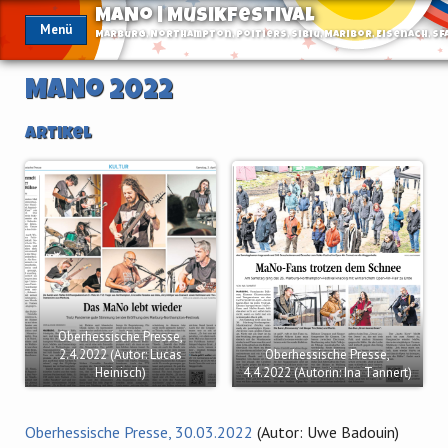
MaNo | Musikfestival
Menü
Marburg, Northampton, Poitiers, Sibiu, Maribor, Eisenach, Sf
MaNo 2022
Artikel
Oberhessische Presse,
2.4.2022 (Autor: Lucas
Oberhessische Presse,
Heinisch)
4.4.2022 (Autorin: Ina Tannert)
Oberhessische Presse, 30.03.2022
(Autor: Uwe Badouin)